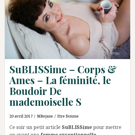
SuBLISSime – Corps &
Ames – La féminité, le
Boudoir De
mademoiselle S
20 avril 2017
MRejane
Etre femme
Ce soir un petit article
SuBLISSime
pour mettre
en avant une
femme exceptionnelle
…