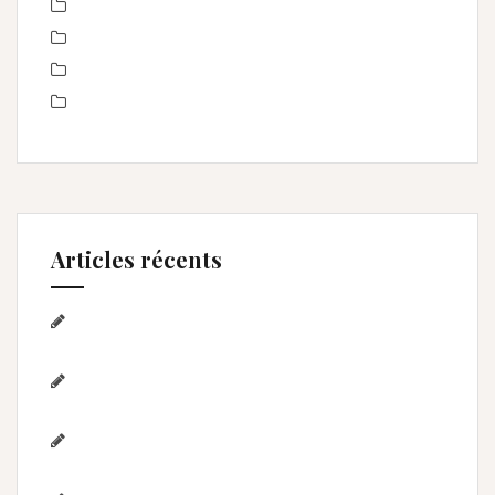
Portrait de femmes
produits
Séance Famille
Smash the Cake- anniversaire
Articles récents
Séance photo Anniversaire, Smash the
cake, et bain de lait , Home studio Lunel Viel
Séance anniversaire au Home studio Lunel
Viel – 1 an de Lyna
Photographe de mariage / Hérault / Laure
& Jérémy à Aigues-Mortes/Gard