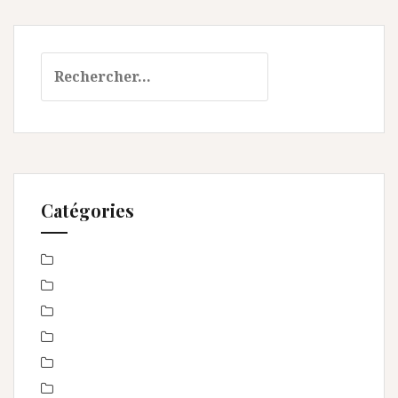
Rechercher :
Catégories
Baby Shower
Baptême
bébé
boudoir
Concours
En toute intimité