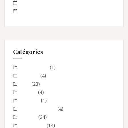
juin 2013
mai 2013
Catégories
Baby Shower
(1)
Baptême
(4)
bébé
(23)
boudoir
(4)
Concours
(1)
En toute intimité
(4)
Enfance
(24)
Etre femme
(14)