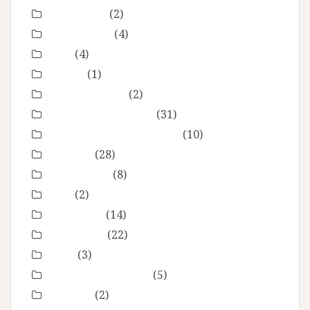
evenement
(2)
évènements
(4)
EVJF
(4)
famille
(1)
Fête des mères
(2)
grossesse maternité
(31)
Love session – Amoureux
(10)
mariage
(28)
Montpellier
(8)
Noel
(2)
Non classé
(14)
nourrisson
(22)
Offre
(3)
Portrait de femmes
(5)
produits
(2)