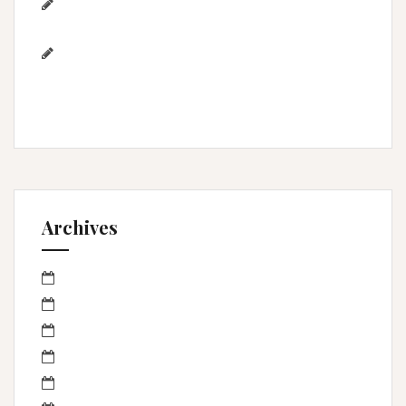
Photographe famille – Plage de
l’Espiguette – Montpellier
Photographe mariage à
Montpellier/Herault / cérémonie de L & M à
Valergues
Archives
mars 2023
janvier 2023
octobre 2022
septembre 2022
avril 2022