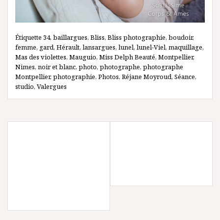
Étiquette
34
,
baillargues
,
Bliss
,
Bliss photographie
,
boudoir
,
femme
,
gard
,
Hérault
,
lansargues
,
lunel
,
lunel-Viel
,
maquillage
,
Mas des violettes
,
Mauguio
,
Miss Delph Beauté
,
Montpellier
,
Nimes
,
noir et blanc
,
photo
,
photographe
,
photographe
Montpellier
,
photographie
,
Photos
,
Réjane Moyroud
,
Séance
,
studio
,
Valergues
Navigation
LOUANNE AU STUDIO
SÉANCE EN FAMILLE,
de
{ PHOTOGRAPHE DE
SÉANCE PHOTO
l’article
FAMILLE DANS LA
NATURELLE ET
RÉGION DE
PLEINE D AMOUR !
MONTPELLIER –
LUNEL VIEL }