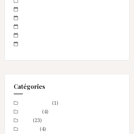
octobre 2013
septembre 2013
août 2013
juillet 2013
juin 2013
mai 2013
Catégories
Baby Shower
(1)
Baptême
(4)
bébé
(23)
boudoir
(4)