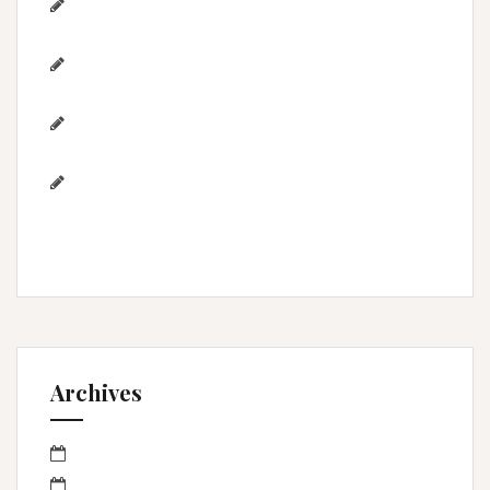
Séance anniversaire au Home studio Lunel
Viel – 1 an de Lyna
Photographe de mariage / Hérault / Laure
& Jérémy à Aigues-Mortes/Gard
Photographe famille – Plage de
l’Espiguette – Montpellier
Photographe mariage à
Montpellier/Herault / cérémonie de L & M à
Valergues
Archives
mars 2023
janvier 2023