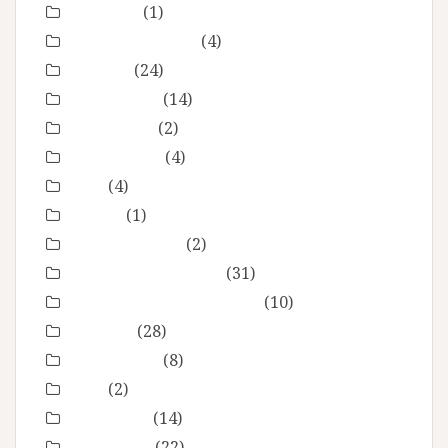
Concours
(1)
En toute intimité
(4)
Enfance
(24)
Etre femme
(14)
evenement
(2)
évènements
(4)
EVJF
(4)
famille
(1)
Fête des mères
(2)
grossesse maternité
(31)
Love session – Amoureux
(10)
mariage
(28)
Montpellier
(8)
Noel
(2)
Non classé
(14)
nourrisson
(22)