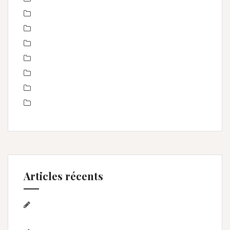
Non classé
nourrisson
Offre
Portrait de femmes
produits
Séance Famille
Smash the Cake- anniversaire
Articles récents
Séance photo Anniversaire, Smash the
cake, et bain de lait , Home studio Lunel Viel