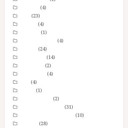
Baptême
(4)
bébé
(23)
boudoir
(4)
Concours
(1)
En toute intimité
(4)
Enfance
(24)
Etre femme
(14)
evenement
(2)
évènements
(4)
EVJF
(4)
famille
(1)
Fête des mères
(2)
grossesse maternité
(31)
Love session – Amoureux
(10)
mariage
(28)