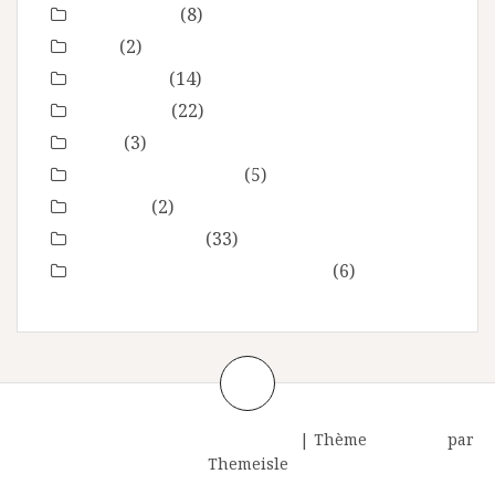
Montpellier
(8)
Noel
(2)
Non classé
(14)
nourrisson
(22)
Offre
(3)
Portrait de femmes
(5)
produits
(2)
Séance Famille
(33)
Smash the Cake- anniversaire
(6)
Fièrement propulsé par WordPress
|
Thème
Amadeus
par
Themeisle