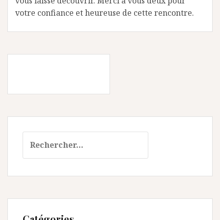
vous laisse découvrir. Merci à vous deux pour
votre confiance et heureuse de cette rencontre.
Navigation
ARTICLES PLUS
des
ANCIENS
articles
Rechercher :
Catégories