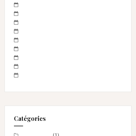
janvier 2014
décembre 2013
novembre 2013
octobre 2013
septembre 2013
août 2013
juillet 2013
juin 2013
mai 2013
Catégories
Baby Shower
(1)