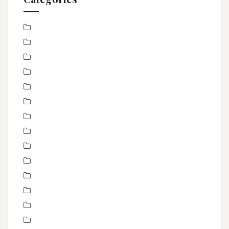
Baby Shower
Baptême
bébé
boudoir
Concours
En toute intimité
Enfance
Etre femme
evenement
évènements
EVJF
famille
Fête des mères
grossesse maternité