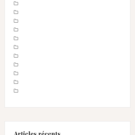
Love session – Amoureux
mariage
Montpellier
Noel
Non classé
nourrisson
Offre
Portrait de femmes
produits
Séance Famille
Smash the Cake- anniversaire
Articles récents