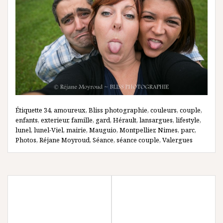
Étiquette
34
,
amoureux
,
Bliss photographie
,
couleurs
,
couple
,
enfants
,
exterieur
,
famille
,
gard
,
Hérault
,
lansargues
,
lifestyle
,
lunel
,
lunel-Viel
,
mairie
,
Mauguio
,
Montpellier
,
Nimes
,
parc
,
Photos
,
Réjane Moyroud
,
Séance
,
séance couple
,
Valergues
Navigation
STUDIO PHOTO –
ETRE FEMME – EN
de
RÉGION DE
STUDIO { SARAH TOUT
l’article
MONTPELLIER { BÉBÉ
EN FÉMINITÉ }