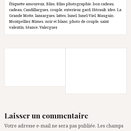
Étiquette
amoureux
,
Bliss
,
Bliss photographie
,
bon cadeau
,
cadeau
,
Candillargues
,
couple
,
exterieur
,
gard
,
Hérault
,
idee
,
La
Grande Motte
,
lansargues
,
lattes
,
lunel
,
lunel-Viel
,
Mauguio
,
Montpellier
,
Nimes
,
noir et blanc
,
photo de couple
,
saint
valentin
,
Séance
,
Valergues
Navigation
MARIAGE À LATTES –
LA GROSSESSE DE
de
MAS DU CHEVAL – A &
MARIE {
l’article
M – PHOTOGRAPHE À
PHOTOGRAPHE À
MONTPELLIER
MONTPELLIER –
STUDIO LUNEL VIEL }
Laisser un commentaire
Votre adresse e-mail ne sera pas publiée.
Les champs