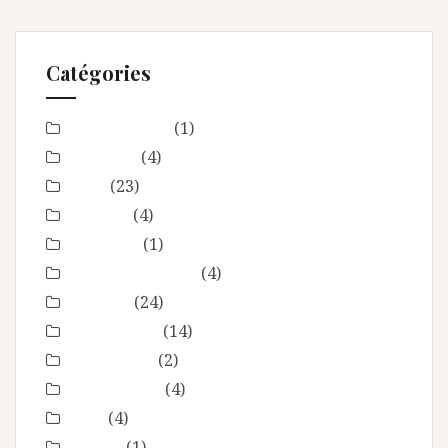
Catégories
Baby Shower
(1)
Baptême
(4)
bébé
(23)
boudoir
(4)
Concours
(1)
En toute intimité
(4)
Enfance
(24)
Etre femme
(14)
evenement
(2)
évènements
(4)
EVJF
(4)
famille
(1)