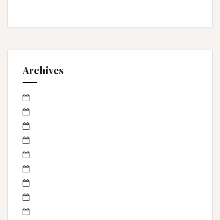
Valergues
Archives
mars 2023
janvier 2023
octobre 2022
septembre 2022
avril 2022
mars 2022
février 2022
janvier 2022
novembre 2021