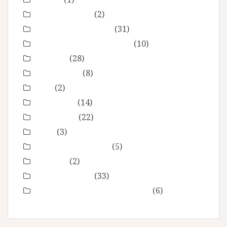
Fête des mères
(2)
grossesse maternité
(31)
Love session – Amoureux
(10)
mariage
(28)
Montpellier
(8)
Noel
(2)
Non classé
(14)
nourrisson
(22)
Offre
(3)
Portrait de femmes
(5)
produits
(2)
Séance Famille
(33)
Smash the Cake- anniversaire
(6)