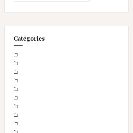
Catégories
Baby Shower
Baptême
bébé
boudoir
Concours
En toute intimité
Enfance
Etre femme
evenement
évènements