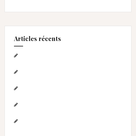
Articles récents
Séance photo Anniversaire, Smash the
cake, et bain de lait , Home studio Lunel Viel
Séance anniversaire au Home studio Lunel
Viel – 1 an de Lyna
Photographe de mariage / Hérault / Laure
& Jérémy à Aigues-Mortes/Gard
Photographe famille – Plage de
l’Espiguette – Montpellier
Photographe mariage à
Montpellier/Herault / cérémonie de L & M à