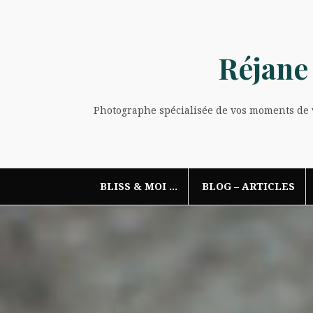
Aller
au
contenu
Réjane
Photographe spécialisée de vos moments de vi
BLISS & MOI …
BLOG – ARTICLES