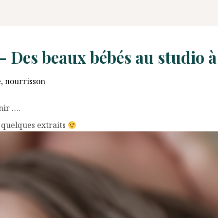
 – Des beaux bébés au studio 
e
,
nourrisson
nir ….
i quelques extraits