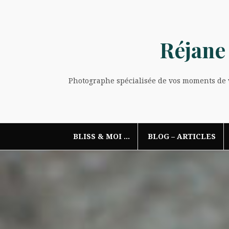
Aller
au
contenu
Réjane
Photographe spécialisée de vos moments de vi
BLISS & MOI …
BLOG – ARTICLES