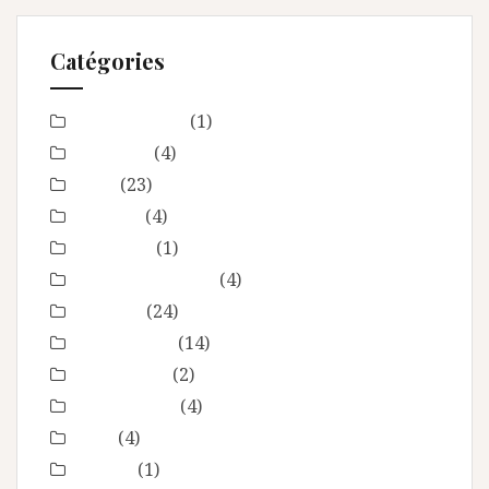
Catégories
Baby Shower
(1)
Baptême
(4)
bébé
(23)
boudoir
(4)
Concours
(1)
En toute intimité
(4)
Enfance
(24)
Etre femme
(14)
evenement
(2)
évènements
(4)
EVJF
(4)
famille
(1)