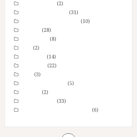
Fête des mères
(2)
grossesse maternité
(31)
Love session – Amoureux
(10)
mariage
(28)
Montpellier
(8)
Noel
(2)
Non classé
(14)
nourrisson
(22)
Offre
(3)
Portrait de femmes
(5)
produits
(2)
Séance Famille
(33)
Smash the Cake- anniversaire
(6)