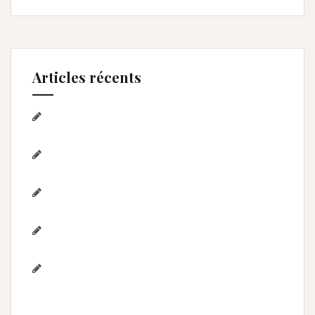
Articles récents
Séance photo Anniversaire, Smash the
cake, et bain de lait , Home studio Lunel Viel
Séance anniversaire au Home studio Lunel
Viel – 1 an de Lyna
Photographe de mariage / Hérault / Laure
& Jérémy à Aigues-Mortes/Gard
Photographe famille – Plage de
l’Espiguette – Montpellier
Photographe mariage à
Montpellier/Herault / cérémonie de L & M à
Valergues