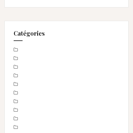
Catégories
Baby Shower
Baptême
bébé
boudoir
Concours
En toute intimité
Enfance
Etre femme
evenement
évènements