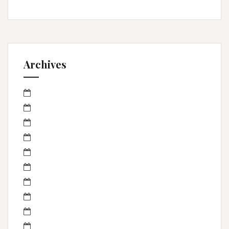
Archives
mars 2023
janvier 2023
octobre 2022
septembre 2022
avril 2022
mars 2022
février 2022
janvier 2022
novembre 2021
mai 2021