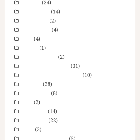
Enfance
(24)
Etre femme
(14)
evenement
(2)
évènements
(4)
EVJF
(4)
famille
(1)
Fête des mères
(2)
grossesse maternité
(31)
Love session – Amoureux
(10)
mariage
(28)
Montpellier
(8)
Noel
(2)
Non classé
(14)
nourrisson
(22)
Offre
(3)
Portrait de femmes
(5)