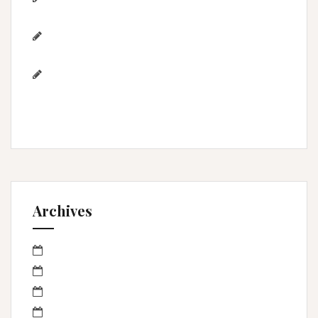
& Jérémy à Aigues-Mortes/Gard
Photographe famille – Plage de
l’Espiguette – Montpellier
Photographe mariage à
Montpellier/Herault / cérémonie de L & M à
Valergues
Archives
mars 2023
janvier 2023
octobre 2022
septembre 2022