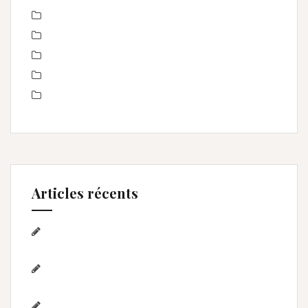
Offre
Portrait de femmes
produits
Séance Famille
Smash the Cake- anniversaire
Articles récents
Séance photo Anniversaire, Smash the
cake, et bain de lait , Home studio Lunel Viel
Séance anniversaire au Home studio Lunel
Viel – 1 an de Lyna
Photographe de mariage / Hérault / Laure