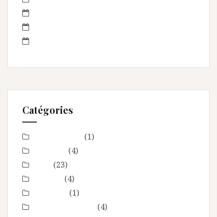
juillet 2013
juin 2013
mai 2013
Catégories
Baby Shower
(1)
Baptême
(4)
bébé
(23)
boudoir
(4)
Concours
(1)
En toute intimité
(4)