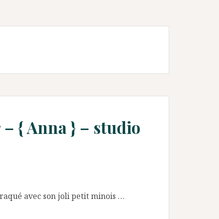
– { Anna } – studio
craqué avec son joli petit minois …