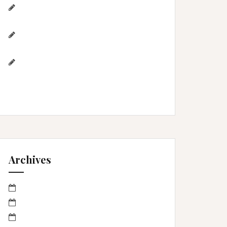
Photographe de mariage / Hérault /
Laure & Jérémy à Aigues-Mortes/Gard
Photographe famille – Plage de
l’Espiguette – Montpellier
Photographe mariage à
Montpellier/Herault / cérémonie de L
& M à Valergues
Archives
mars 2023
janvier 2023
octobre 2022