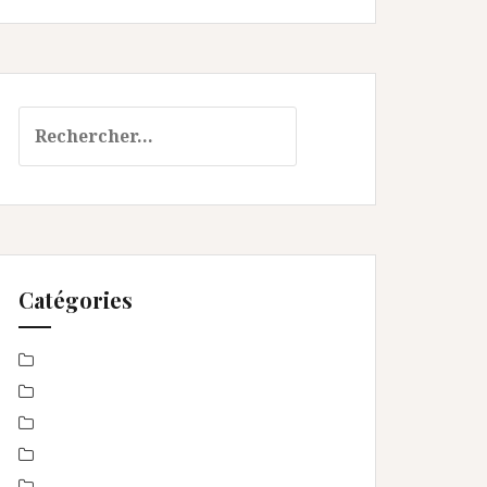
Rechercher :
Catégories
Baby Shower
Baptême
bébé
boudoir
Concours