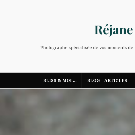
Aller
au
contenu
Réjane
Photographe spécialisée de vos moments de vi
BLISS & MOI …
BLOG – ARTICLES