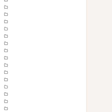
En toute intimité
Enfance
Etre femme
evenement
évènements
EVJF
famille
Fête des mères
grossesse maternité
Love session – Amoureux
mariage
Montpellier
Noel
Non classé
nourrisson