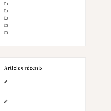
Offre
Portrait de femmes
produits
Séance Famille
Smash the Cake- anniversaire
Articles récents
Séance photo Anniversaire, Smash
the cake, et bain de lait , Home studio
Lunel Viel
Séance anniversaire au Home
studio Lunel Viel – 1 an de Lyna