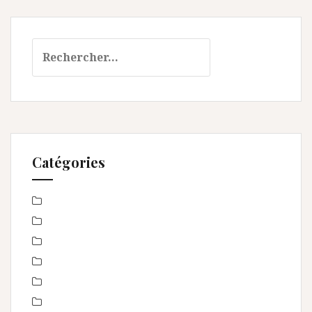
Rechercher :
Catégories
Baby Shower
Baptême
bébé
boudoir
Concours
En toute intimité