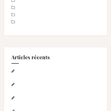
Portrait de femmes
produits
Séance Famille
Smash the Cake- anniversaire
Articles récents
Séance photo Anniversaire, Smash the
cake, et bain de lait , Home studio Lunel Viel
Séance anniversaire au Home studio Lunel
Viel – 1 an de Lyna
Photographe de mariage / Hérault / Laure
& Jérémy à Aigues-Mortes/Gard