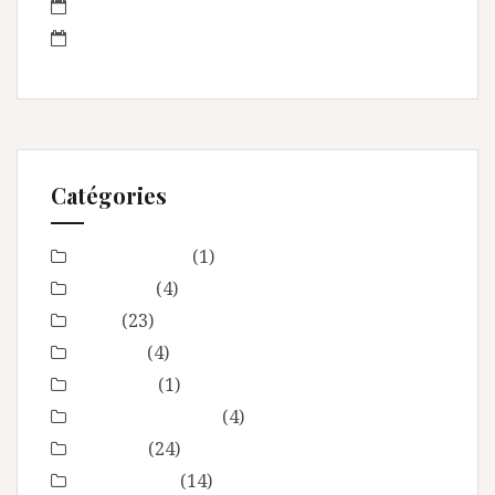
juin 2013
mai 2013
Catégories
Baby Shower
(1)
Baptême
(4)
bébé
(23)
boudoir
(4)
Concours
(1)
En toute intimité
(4)
Enfance
(24)
Etre femme
(14)