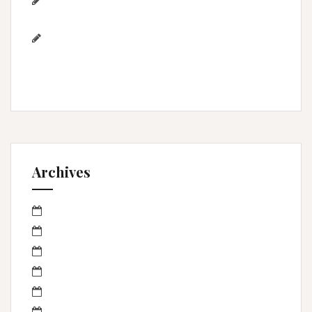
Photographe famille – Plage de
l’Espiguette – Montpellier
Photographe mariage à
Montpellier/Herault / cérémonie de L & M à
Valergues
Archives
mars 2023
janvier 2023
octobre 2022
septembre 2022
avril 2022
mars 2022