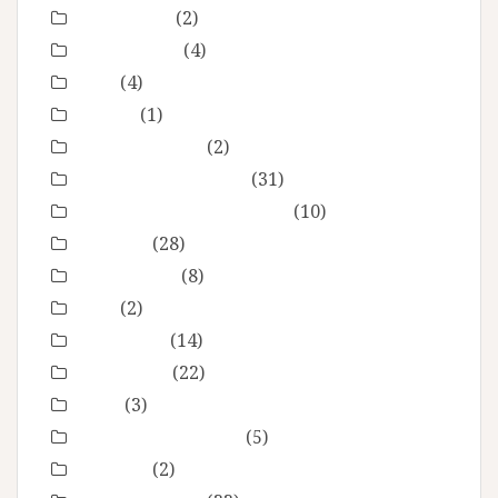
evenement
(2)
évènements
(4)
EVJF
(4)
famille
(1)
Fête des mères
(2)
grossesse maternité
(31)
Love session – Amoureux
(10)
mariage
(28)
Montpellier
(8)
Noel
(2)
Non classé
(14)
nourrisson
(22)
Offre
(3)
Portrait de femmes
(5)
produits
(2)