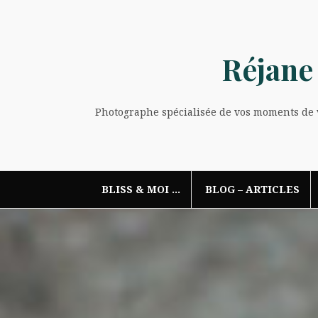
Aller
au
contenu
Réjane
Photographe spécialisée de vos moments de vi
BLISS & MOI …
BLOG – ARTICLES