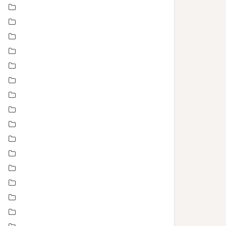
Baptême
bébé
boudoir
Concours
En toute intimité
Enfance
Etre femme
evenement
évènements
EVJF
famille
Fête des mères
grossesse maternité
Love session – Amoureux
mariage