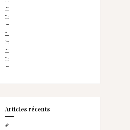
Montpellier
Noel
Non classé
nourrisson
Offre
Portrait de femmes
produits
Séance Famille
Smash the Cake- anniversaire
Articles récents
Séance photo Anniversaire, Smash