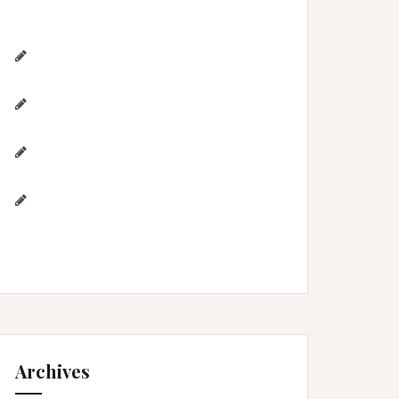
the cake, et bain de lait , Home studio
Lunel Viel
Séance anniversaire au Home
studio Lunel Viel – 1 an de Lyna
Photographe de mariage / Hérault /
Laure & Jérémy à Aigues-Mortes/Gard
Photographe famille – Plage de
l’Espiguette – Montpellier
Photographe mariage à
Montpellier/Herault / cérémonie de L
& M à Valergues
Archives