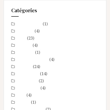
Catégories
Baby Shower
(1)
Baptême
(4)
bébé
(23)
boudoir
(4)
Concours
(1)
En toute intimité
(4)
Enfance
(24)
Etre femme
(14)
evenement
(2)
évènements
(4)
EVJF
(4)
famille
(1)
Fête des mères
(2)