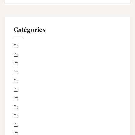
Catégories
Baby Shower
Baptême
bébé
boudoir
Concours
En toute intimité
Enfance
Etre femme
evenement
évènements
EVJF