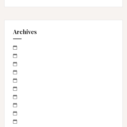
Archives
mars 2023
janvier 2023
octobre 2022
septembre 2022
avril 2022
mars 2022
février 2022
janvier 2022
novembre 2021
mai 2021