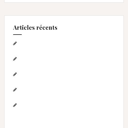
Articles récents
Séance photo Anniversaire, Smash the
cake, et bain de lait , Home studio Lunel Viel
Séance anniversaire au Home studio Lunel
Viel – 1 an de Lyna
Photographe de mariage / Hérault / Laure
& Jérémy à Aigues-Mortes/Gard
Photographe famille – Plage de
l’Espiguette – Montpellier
Photographe mariage à
Montpellier/Herault / cérémonie de L & M à
Valergues