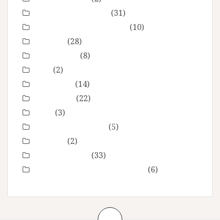
grossesse maternité
(31)
Love session – Amoureux
(10)
mariage
(28)
Montpellier
(8)
Noel
(2)
Non classé
(14)
nourrisson
(22)
Offre
(3)
Portrait de femmes
(5)
produits
(2)
Séance Famille
(33)
Smash the Cake- anniversaire
(6)