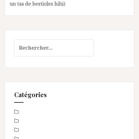
un tas de bestioles hihi)
Rechercher :
Catégories
Baby Shower
Baptême
bébé
boudoir