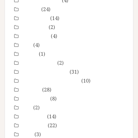
En toute intimité
(4)
Enfance
(24)
Etre femme
(14)
evenement
(2)
évènements
(4)
EVJF
(4)
famille
(1)
Fête des mères
(2)
grossesse maternité
(31)
Love session – Amoureux
(10)
mariage
(28)
Montpellier
(8)
Noel
(2)
Non classé
(14)
nourrisson
(22)
Offre
(3)