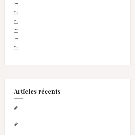
nourrisson
Offre
Portrait de femmes
produits
Séance Famille
Smash the Cake- anniversaire
Articles récents
Séance photo Anniversaire, Smash the
cake, et bain de lait , Home studio Lunel Viel
Séance anniversaire au Home studio Lunel
Viel – 1 an de Lyna