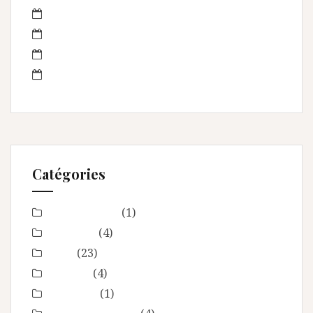
août 2013
juillet 2013
juin 2013
mai 2013
Catégories
Baby Shower
(1)
Baptême
(4)
bébé
(23)
boudoir
(4)
Concours
(1)