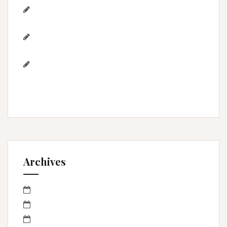
Photographe de mariage / Hérault / Laure
& Jérémy à Aigues-Mortes/Gard
Photographe famille – Plage de
l’Espiguette – Montpellier
Photographe mariage à
Montpellier/Herault / cérémonie de L & M à
Valergues
Archives
mars 2023
janvier 2023
octobre 2022