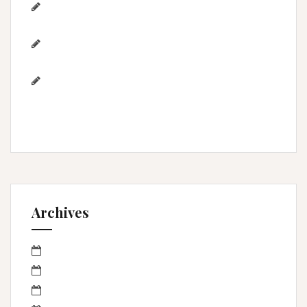
Photographe de mariage / Hérault / Laure
& Jérémy à Aigues-Mortes/Gard
Photographe famille – Plage de
l’Espiguette – Montpellier
Photographe mariage à
Montpellier/Herault / cérémonie de L & M à
Valergues
Archives
mars 2023
janvier 2023
octobre 2022