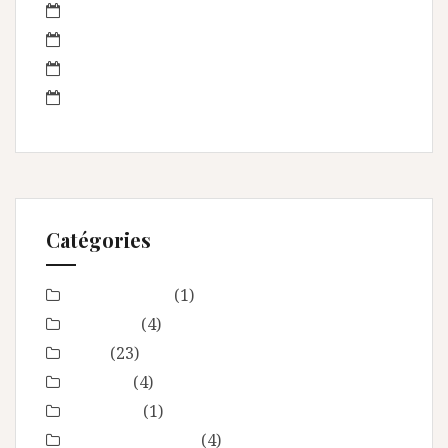
août 2013
juillet 2013
juin 2013
mai 2013
Catégories
Baby Shower
(1)
Baptême
(4)
bébé
(23)
boudoir
(4)
Concours
(1)
En toute intimité
(4)