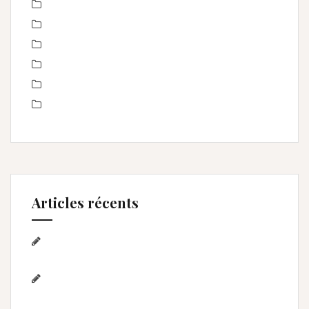
nourrisson
Offre
Portrait de femmes
produits
Séance Famille
Smash the Cake- anniversaire
Articles récents
Séance photo Anniversaire, Smash the
cake, et bain de lait , Home studio Lunel Viel
Séance anniversaire au Home studio Lunel
Viel – 1 an de Lyna