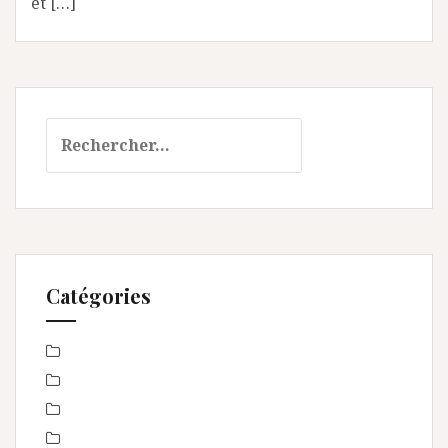
et […]
Rechercher :
Catégories
Baby Shower
Baptême
bébé
boudoir