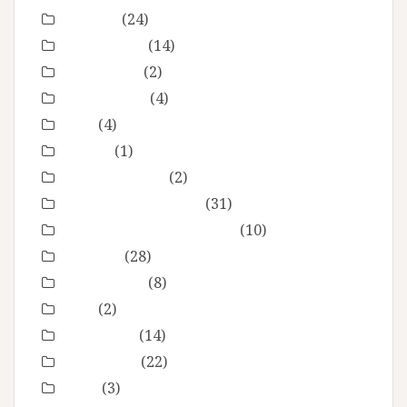
Enfance
(24)
Etre femme
(14)
evenement
(2)
évènements
(4)
EVJF
(4)
famille
(1)
Fête des mères
(2)
grossesse maternité
(31)
Love session – Amoureux
(10)
mariage
(28)
Montpellier
(8)
Noel
(2)
Non classé
(14)
nourrisson
(22)
Offre
(3)