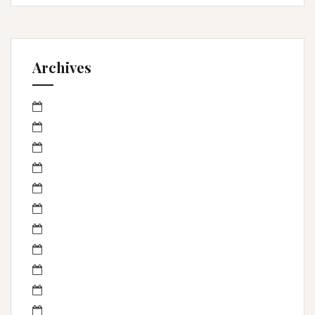
Archives
mars 2023
janvier 2023
octobre 2022
septembre 2022
avril 2022
mars 2022
février 2022
janvier 2022
novembre 2021
mai 2021
mai 2020