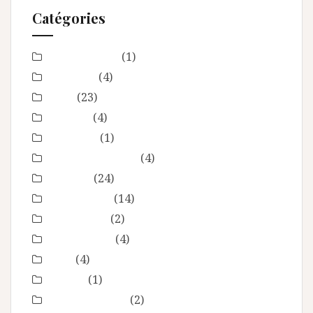
Catégories
Baby Shower
(1)
Baptême
(4)
bébé
(23)
boudoir
(4)
Concours
(1)
En toute intimité
(4)
Enfance
(24)
Etre femme
(14)
evenement
(2)
évènements
(4)
EVJF
(4)
famille
(1)
Fête des mères
(2)