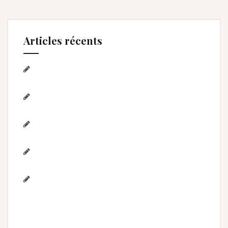
Articles récents
Séance photo Anniversaire, Smash the
cake, et bain de lait , Home studio Lunel Viel
Séance anniversaire au Home studio Lunel
Viel – 1 an de Lyna
Photographe de mariage / Hérault / Laure
& Jérémy à Aigues-Mortes/Gard
Photographe famille – Plage de
l’Espiguette – Montpellier
Photographe mariage à
Montpellier/Herault / cérémonie de L & M à
Valergues