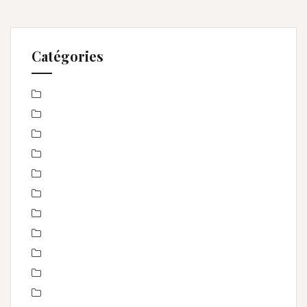
Catégories
Baby Shower
Baptême
bébé
boudoir
Concours
En toute intimité
Enfance
Etre femme
evenement
évènements
EVJF