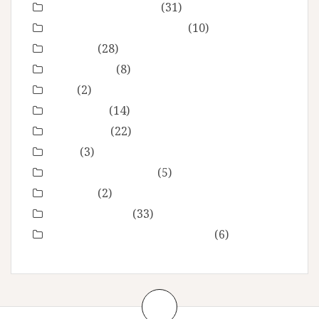
grossesse maternité
(31)
Love session – Amoureux
(10)
mariage
(28)
Montpellier
(8)
Noel
(2)
Non classé
(14)
nourrisson
(22)
Offre
(3)
Portrait de femmes
(5)
produits
(2)
Séance Famille
(33)
Smash the Cake- anniversaire
(6)