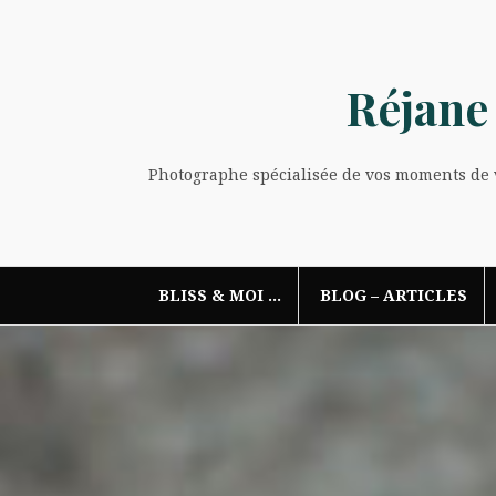
Aller
au
contenu
Réjane
Photographe spécialisée de vos moments de vi
BLISS & MOI …
BLOG – ARTICLES