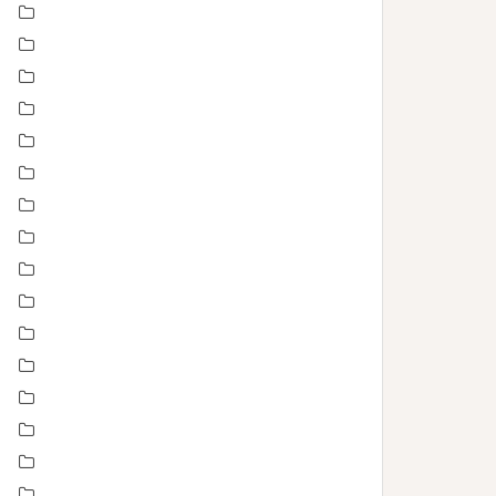
évènements
EVJF
famille
Fête des mères
grossesse maternité
Love session – Amoureux
mariage
Montpellier
Noel
Non classé
nourrisson
Offre
Portrait de femmes
produits
Séance Famille
Smash the Cake- anniversaire