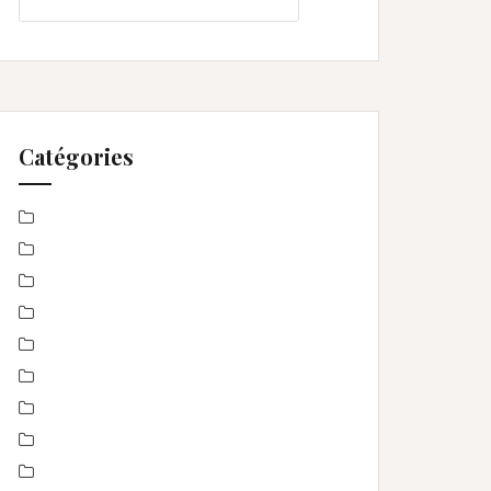
Catégories
Baby Shower
Baptême
bébé
boudoir
Concours
En toute intimité
Enfance
Etre femme
evenement