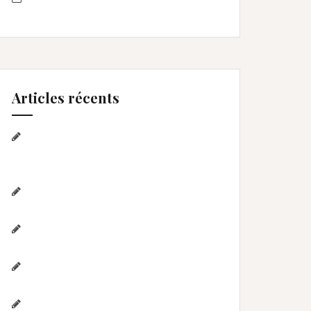
Articles récents
Séance photo Anniversaire, Smash
the cake, et bain de lait , Home studio
Lunel Viel
Séance anniversaire au Home
studio Lunel Viel – 1 an de Lyna
Photographe de mariage / Hérault /
Laure & Jérémy à Aigues-Mortes/Gard
Photographe famille – Plage de
l’Espiguette – Montpellier
Photographe mariage à