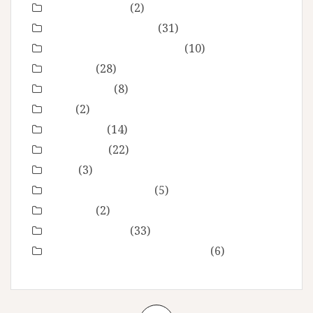
Fête des mères
(2)
grossesse maternité
(31)
Love session – Amoureux
(10)
mariage
(28)
Montpellier
(8)
Noel
(2)
Non classé
(14)
nourrisson
(22)
Offre
(3)
Portrait de femmes
(5)
produits
(2)
Séance Famille
(33)
Smash the Cake- anniversaire
(6)