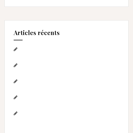
Articles récents
Séance photo Anniversaire, Smash the
cake, et bain de lait , Home studio Lunel Viel
Séance anniversaire au Home studio Lunel
Viel – 1 an de Lyna
Photographe de mariage / Hérault / Laure
& Jérémy à Aigues-Mortes/Gard
Photographe famille – Plage de
l’Espiguette – Montpellier
Photographe mariage à
Montpellier/Herault / cérémonie de L & M à
Valergues