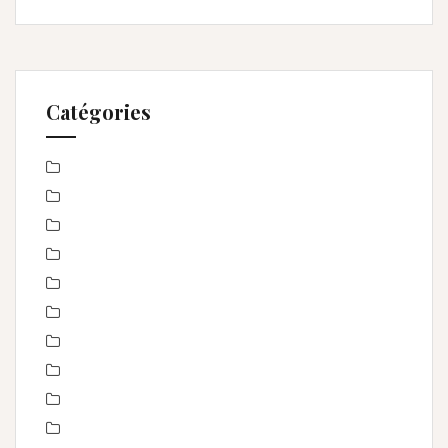
Catégories
Baby Shower
Baptême
bébé
boudoir
Concours
En toute intimité
Enfance
Etre femme
evenement
évènements