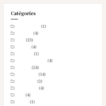
Catégories
Baby Shower
(1)
Baptême
(4)
bébé
(23)
boudoir
(4)
Concours
(1)
En toute intimité
(4)
Enfance
(24)
Etre femme
(14)
evenement
(2)
évènements
(4)
EVJF
(4)
famille
(1)