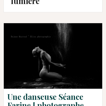
lumiere
Une danseuse Séance
Farine [ photographe