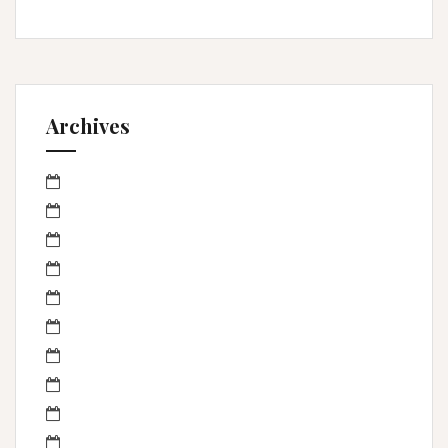
Archives
mars 2023
janvier 2023
octobre 2022
septembre 2022
avril 2022
mars 2022
février 2022
janvier 2022
novembre 2021
mai 2021