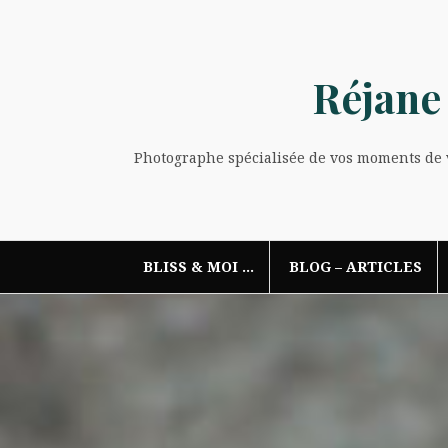
Aller
au
contenu
Réjane
Photographe spécialisée de vos moments de vi
BLISS & MOI …
BLOG – ARTICLES