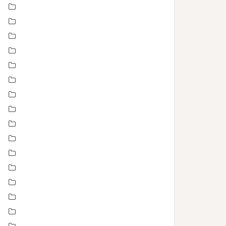
Concours
En toute intimité
Enfance
Etre femme
evenement
évènements
EVJF
famille
Fête des mères
grossesse maternité
Love session – Amoureux
mariage
Montpellier
Noel
Non classé