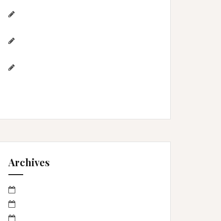
Photographe de mariage / Hérault /
Laure & Jérémy à Aigues-Mortes/Gard
Photographe famille – Plage de
l’Espiguette – Montpellier
Photographe mariage à
Montpellier/Herault / cérémonie de L
& M à Valergues
Archives
mars 2023
janvier 2023
octobre 2022