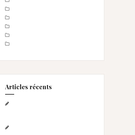
nourrisson
Offre
Portrait de femmes
produits
Séance Famille
Smash the Cake- anniversaire
Articles récents
Séance photo Anniversaire, Smash
the cake, et bain de lait , Home studio
Lunel Viel
Séance anniversaire au Home
studio Lunel Viel – 1 an de Lyna