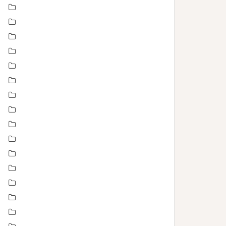
Baptême
bébé
boudoir
Concours
En toute intimité
Enfance
Etre femme
evenement
évènements
EVJF
famille
Fête des mères
grossesse maternité
Love session – Amoureux
mariage