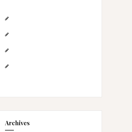
the cake, et bain de lait , Home studio
Lunel Viel
Séance anniversaire au Home
studio Lunel Viel – 1 an de Lyna
Photographe de mariage / Hérault /
Laure & Jérémy à Aigues-Mortes/Gard
Photographe famille – Plage de
l’Espiguette – Montpellier
Photographe mariage à
Montpellier/Herault / cérémonie de L
& M à Valergues
Archives