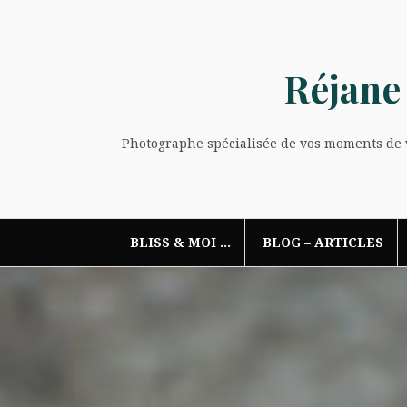
Aller
au
contenu
Réjane
Photographe spécialisée de vos moments de vi
BLISS & MOI …
BLOG – ARTICLES