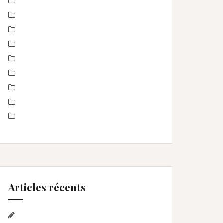
Montpellier
Noel
Non classé
nourrisson
Offre
Portrait de femmes
produits
Séance Famille
Smash the Cake- anniversaire
Articles récents
Séance photo Anniversaire, Smash