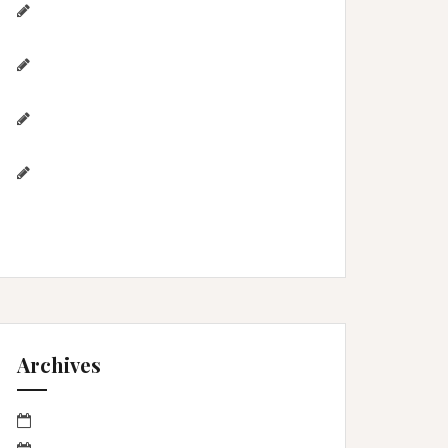
Séance anniversaire au Home
studio Lunel Viel – 1 an de Lyna
Photographe de mariage / Hérault /
Laure & Jérémy à Aigues-Mortes/Gard
Photographe famille – Plage de
l’Espiguette – Montpellier
Photographe mariage à
Montpellier/Herault / cérémonie de L
& M à Valergues
Archives
mars 2023