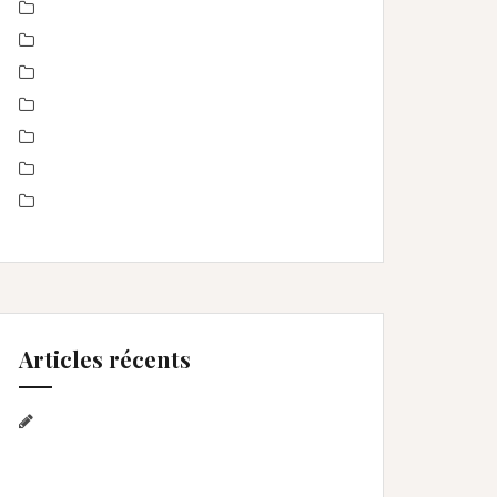
Non classé
nourrisson
Offre
Portrait de femmes
produits
Séance Famille
Smash the Cake- anniversaire
Articles récents
Séance photo Anniversaire, Smash
the cake, et bain de lait , Home studio
Lunel Viel