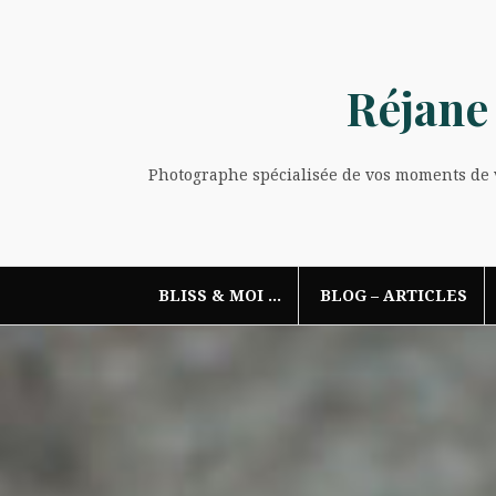
Aller
au
contenu
Réjane
Photographe spécialisée de vos moments de vi
BLISS & MOI …
BLOG – ARTICLES