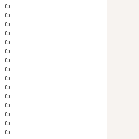
boudoir
Concours
En toute intimité
Enfance
Etre femme
evenement
évènements
EVJF
famille
Fête des mères
grossesse maternité
Love session – Amoureux
mariage
Montpellier
Noel