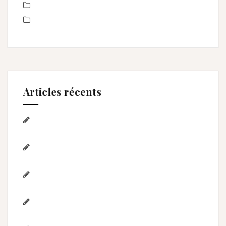
Séance Famille
Smash the Cake- anniversaire
Articles récents
Séance photo Anniversaire, Smash the
cake, et bain de lait , Home studio Lunel Viel
Séance anniversaire au Home studio Lunel
Viel – 1 an de Lyna
Photographe de mariage / Hérault / Laure
& Jérémy à Aigues-Mortes/Gard
Photographe famille – Plage de
l’Espiguette – Montpellier