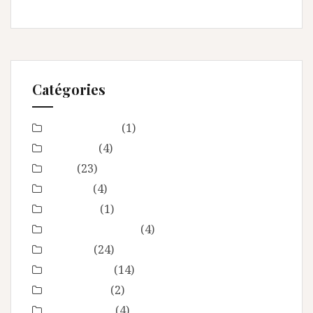
Catégories
Baby Shower
(1)
Baptême
(4)
bébé
(23)
boudoir
(4)
Concours
(1)
En toute intimité
(4)
Enfance
(24)
Etre femme
(14)
evenement
(2)
évènements
(4)