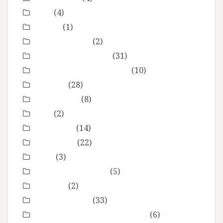
EVJF
(4)
famille
(1)
Fête des mères
(2)
grossesse maternité
(31)
Love session – Amoureux
(10)
mariage
(28)
Montpellier
(8)
Noel
(2)
Non classé
(14)
nourrisson
(22)
Offre
(3)
Portrait de femmes
(5)
produits
(2)
Séance Famille
(33)
Smash the Cake- anniversaire
(6)