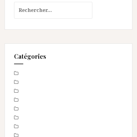
Rechercher :
Catégories
Baby Shower
Baptême
bébé
boudoir
Concours
En toute intimité
Enfance
Etre femme