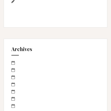
Photographe mariage à
Montpellier/Herault / cérémonie de L & M à
Valergues
Archives
mars 2023
janvier 2023
octobre 2022
septembre 2022
avril 2022
mars 2022
février 2022