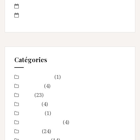
juin 2013
mai 2013
Catégories
Baby Shower
(1)
Baptême
(4)
bébé
(23)
boudoir
(4)
Concours
(1)
En toute intimité
(4)
Enfance
(24)