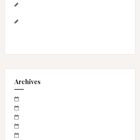
Photographe famille – Plage de
l’Espiguette – Montpellier
Photographe mariage à
Montpellier/Herault / cérémonie de L & M à
Valergues
Archives
mars 2023
janvier 2023
octobre 2022
septembre 2022
avril 2022