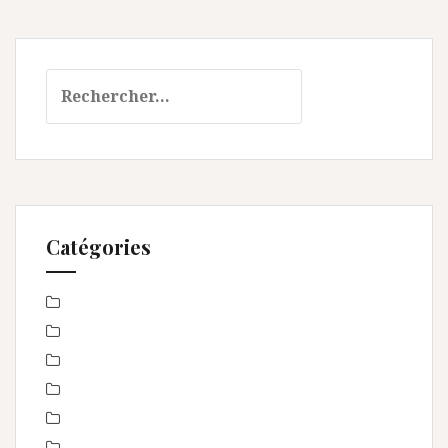
Rechercher :
Catégories
Baby Shower
Baptême
bébé
boudoir
Concours
En toute intimité