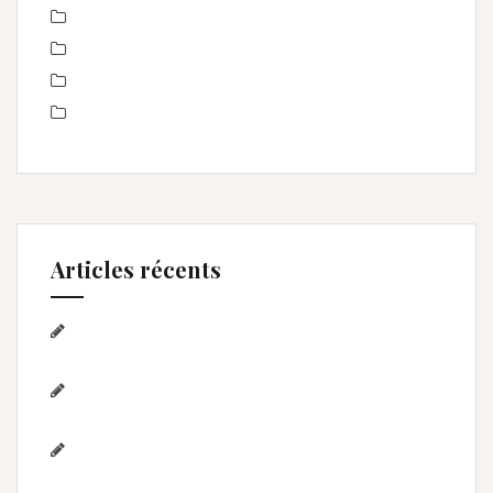
Portrait de femmes
produits
Séance Famille
Smash the Cake- anniversaire
Articles récents
Séance photo Anniversaire, Smash the
cake, et bain de lait , Home studio Lunel Viel
Séance anniversaire au Home studio Lunel
Viel – 1 an de Lyna
Photographe de mariage / Hérault / Laure
& Jérémy à Aigues-Mortes/Gard