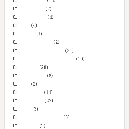
Etre femme
(14)
evenement
(2)
évènements
(4)
EVJF
(4)
famille
(1)
Fête des mères
(2)
grossesse maternité
(31)
Love session – Amoureux
(10)
mariage
(28)
Montpellier
(8)
Noel
(2)
Non classé
(14)
nourrisson
(22)
Offre
(3)
Portrait de femmes
(5)
produits
(2)