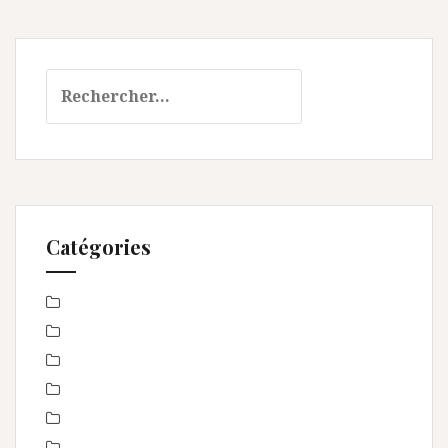
Rechercher :
Catégories
Baby Shower
Baptême
bébé
boudoir
Concours
En toute intimité