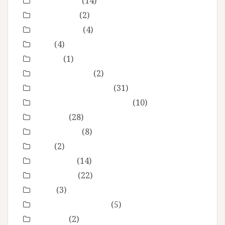
Etre femme
(14)
evenement
(2)
évènements
(4)
EVJF
(4)
famille
(1)
Fête des mères
(2)
grossesse maternité
(31)
Love session – Amoureux
(10)
mariage
(28)
Montpellier
(8)
Noel
(2)
Non classé
(14)
nourrisson
(22)
Offre
(3)
Portrait de femmes
(5)
produits
(2)