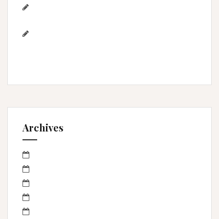
Photographe famille – Plage de
l’Espiguette – Montpellier
Photographe mariage à
Montpellier/Herault / cérémonie de L & M à
Valergues
Archives
mars 2023
janvier 2023
octobre 2022
septembre 2022
avril 2022