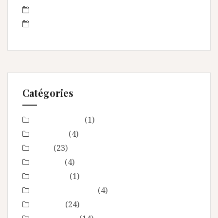
juin 2013
mai 2013
Catégories
Baby Shower
(1)
Baptême
(4)
bébé
(23)
boudoir
(4)
Concours
(1)
En toute intimité
(4)
Enfance
(24)