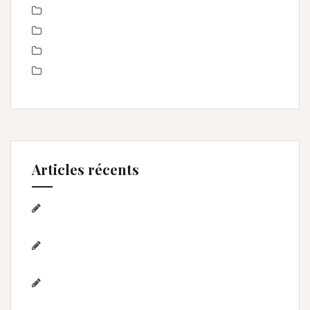
Portrait de femmes
produits
Séance Famille
Smash the Cake- anniversaire
Articles récents
Séance photo Anniversaire, Smash the
cake, et bain de lait , Home studio Lunel Viel
Séance anniversaire au Home studio Lunel
Viel – 1 an de Lyna
Photographe de mariage / Hérault / Laure
& Jérémy à Aigues-Mortes/Gard