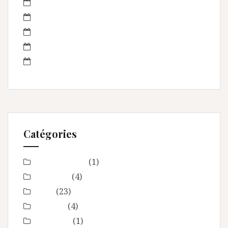
septembre 2013
août 2013
juillet 2013
juin 2013
mai 2013
Catégories
Baby Shower
(1)
Baptême
(4)
bébé
(23)
boudoir
(4)
Concours
(1)