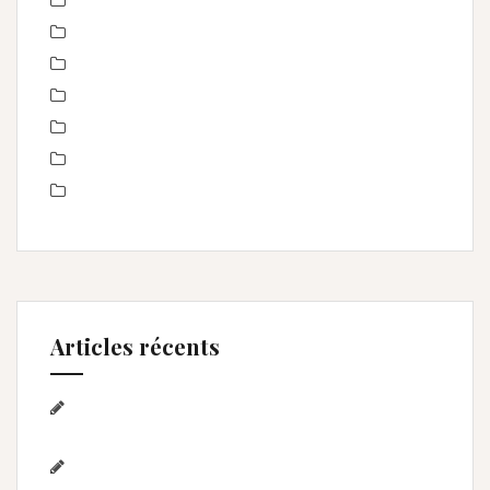
Non classé
nourrisson
Offre
Portrait de femmes
produits
Séance Famille
Smash the Cake- anniversaire
Articles récents
Séance photo Anniversaire, Smash the
cake, et bain de lait , Home studio Lunel Viel
Séance anniversaire au Home studio Lunel