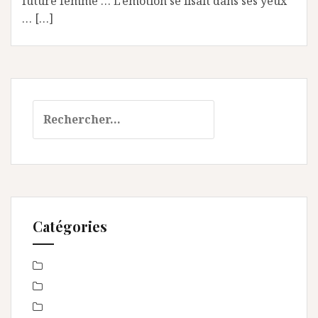
future femme … L’émotion se lisait dans ses yeux
… […]
Rechercher :
Catégories
Baby Shower
Baptême
bébé