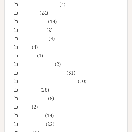
En toute intimité
(4)
Enfance
(24)
Etre femme
(14)
evenement
(2)
évènements
(4)
EVJF
(4)
famille
(1)
Fête des mères
(2)
grossesse maternité
(31)
Love session – Amoureux
(10)
mariage
(28)
Montpellier
(8)
Noel
(2)
Non classé
(14)
nourrisson
(22)