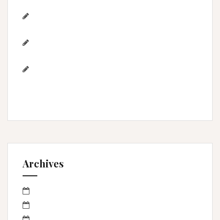
Viel – 1 an de Lyna
Photographe de mariage / Hérault / Laure
& Jérémy à Aigues-Mortes/Gard
Photographe famille – Plage de
l’Espiguette – Montpellier
Photographe mariage à
Montpellier/Herault / cérémonie de L & M à
Valergues
Archives
mars 2023
janvier 2023
octobre 2022